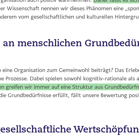
Organisation auch positiv wahrnehmen.
Daher lässt es sich
der Wissenschaft nennen wir dieses Phänomen eine „spo
anderem vom gesellschaftlichen und kulturellen Hintergru
 an menschlichen Grundbedür
 eine Organisation zum Gemeinwohl beiträgt? Das Erleb
 Prozesse. Dabei spielen sowohl kognitiv-rationale als
n greifen wir immer auf eine Struktur aus Grundbedürfn
ie Grundbedürfnisse erfüllt, fällt unsere Bewertung posit
sellschaftliche Wertschöpfung