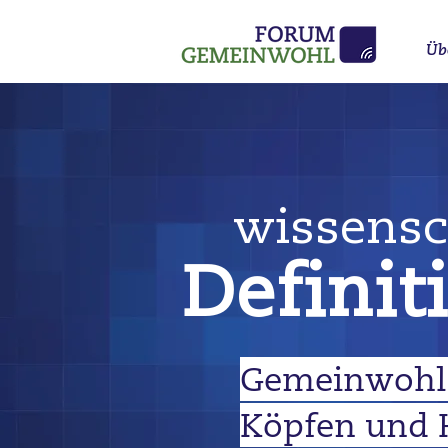
Üb
wissensch
Definit
Gemeinwohl e
Köpfen und