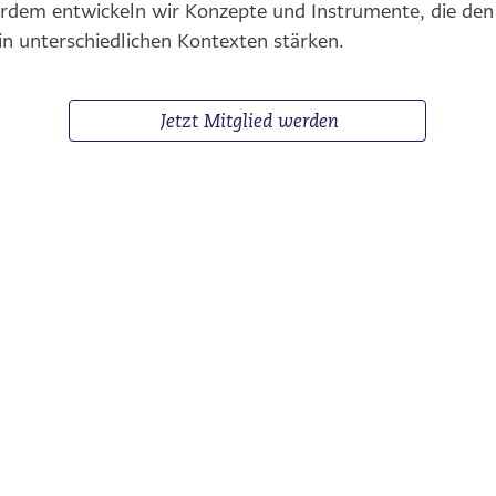
erdem entwickeln wir Konzepte und Instrumente, die d
n unterschiedlichen Kontexten stärken.
Jetzt Mitglied werden
Spenden
Folgen S
Wissenschaftliche Referenzen
Vereinssatzung
&
Beitragsordnung