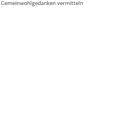
en Gemeinwohlgedanken vermitteln
ie uns auf LinkedIn