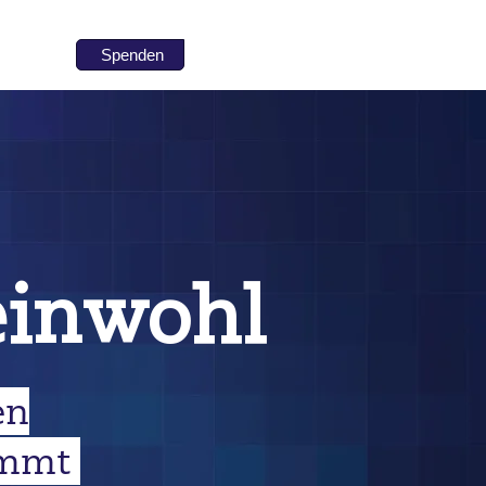
Spenden
inwohl
en
ommt